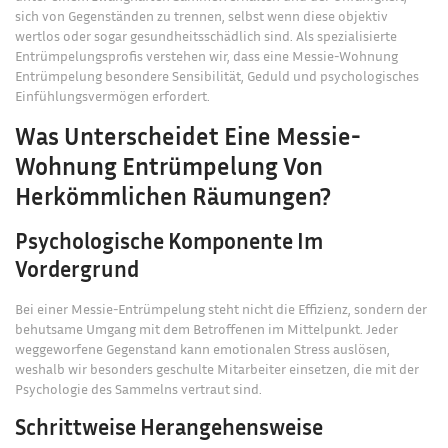
sich von Gegenständen zu trennen, selbst wenn diese objektiv
wertlos oder sogar gesundheitsschädlich sind. Als spezialisierte
Entrümpelungsprofis
verstehen wir, dass eine Messie-Wohnung
Entrümpelung besondere Sensibilität, Geduld und psychologisches
Einfühlungsvermögen erfordert.
Was Unterscheidet Eine Messie-
Wohnung Entrümpelung Von
Herkömmlichen Räumungen?
Psychologische Komponente Im
Vordergrund
Bei einer Messie-Entrümpelung steht nicht die Effizienz, sondern der
behutsame Umgang mit dem Betroffenen im Mittelpunkt. Jeder
weggeworfene Gegenstand kann emotionalen Stress auslösen,
weshalb wir besonders geschulte Mitarbeiter einsetzen, die mit der
Psychologie des Sammelns vertraut sind.
Schrittweise Herangehensweise