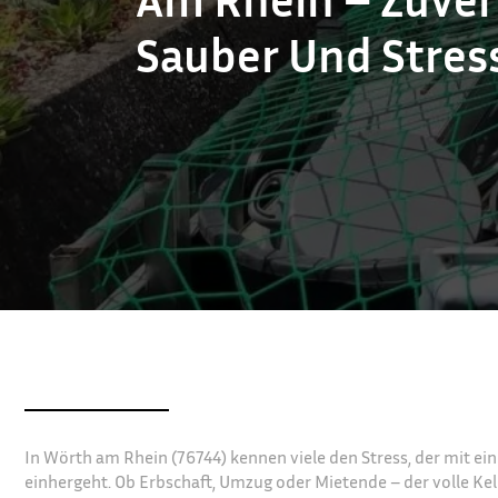
Sauber Und Stress
In Wörth am Rhein (76744) kennen viele den Stress, der mit ei
einhergeht. Ob Erbschaft, Umzug oder Mietende – der volle Kel