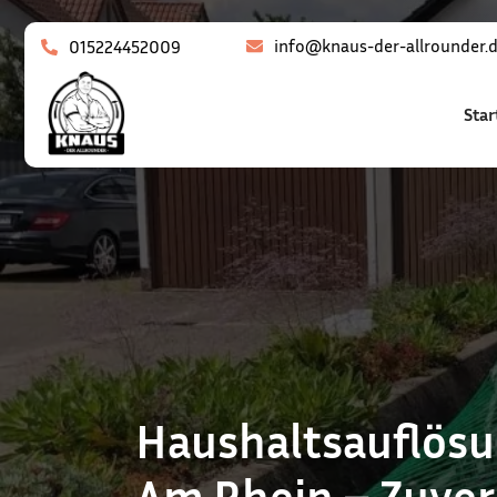
info@knaus-der-allrounder.
015224452009
Star
Haushaltsauflös
Am Rhein – Zuverl