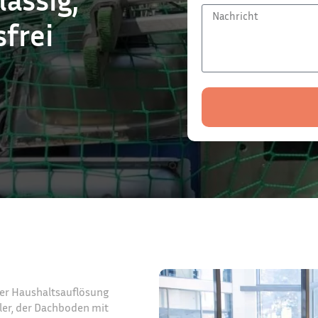
frei
ner Haushaltsauflösung
ler, der Dachboden mit