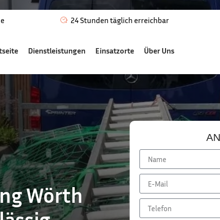
de
24 Stunden täglich erreichbar
tseite
Dienstleistungen
Einsatzorte
Über Uns
AN
ung Wörth
ässig,